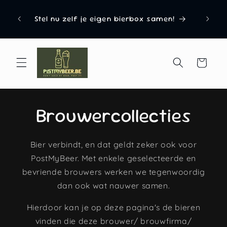
naar
Uitgero
d van
de
Stel nu zelf je eigen bierbox samen!
Del
content
Winkelwagen
Brouwercollecties
Bier verbindt, en dat geldt zeker ook voor
PostMyBeer. Met enkele geselecteerde en
bevriende brouwers werken we tegenwoordig
dan ook wat nauwer samen.
Hierdoor kan je op deze pagina's de bieren
vinden die deze brouwer/ brouwfirma/