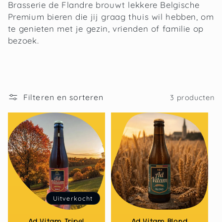
Brasserie de Flandre brouwt lekkere Belgische
c
Premium bieren die jij graag thuis wil hebben, om
t
te genieten met je gezin, vrienden of familie op
bezoek.
i
e
:
Filteren en sorteren
3 producten
Uitverkocht
Ad Vitam Tripel
Ad Vitam Blond