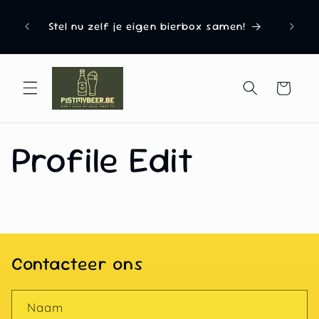
naar
Uitgero
d van
de
Stel nu zelf je eigen bierbox samen!
Del
content
Winkelwagen
Profile Edit
Contacteer ons
Naam