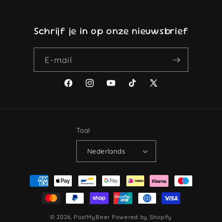
Schrijf je in op onze nieuwsbrief
E‑mail
Facebook
Instagram
YouTube
TikTok
X
(voorheen
Twitter)
Taal
Nederlands
Betaalmethoden
© 2026,
PostMyBeer
Powered by Shopify