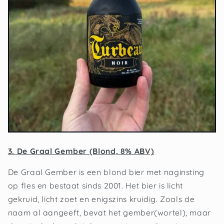
3. De Graal Gember (Blond, 8% ABV)
De Graal Gember is een blond bier met naginsting
op fles en bestaat sinds 2001. Het bier is licht
gekruid, licht zoet en enigszins kruidig. Zoals de
naam al aangeeft, bevat het gember(wortel), maar